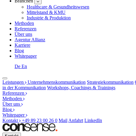
Branchen
Healthcare & Gesundheitswesen
Mittelstand & KMU
Industrie & Produktion
Methoden
Referenzen
Über uns
Agentur Allianz
Karriere
Blog
Whitepaper
De
En
Leistungen
Unternehmenskommunikation
Strategiekommunikation
in der Kommunikation
Workshops, Coachings & Trainings
Referenzen
Methoden
Über uns
Blog
Whitepaper
Kontakt
+49 89 23 00 26 0
Mail
Anfahrt
LinkedIn
Kontakt