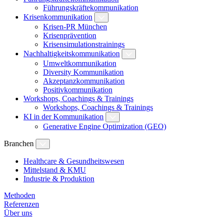
Führungskräftekommunikation
Krisenkommunikation
Krisen-PR München
Krisenprävention
Krisensimulationstrainings
Nachhaltigkeitskommunikation
Umweltkommunikation
Diversity Kommunikation
Akzeptanzkommunikation
Positivkommunikation
Workshops, Coachings & Trainings
Workshops, Coachings & Trainings
KI in der Kommunikation
Generative Engine Optimization (GEO)
Branchen
Healthcare & Gesundheitswesen
Mittelstand & KMU
Industrie & Produktion
Methoden
Referenzen
Über uns