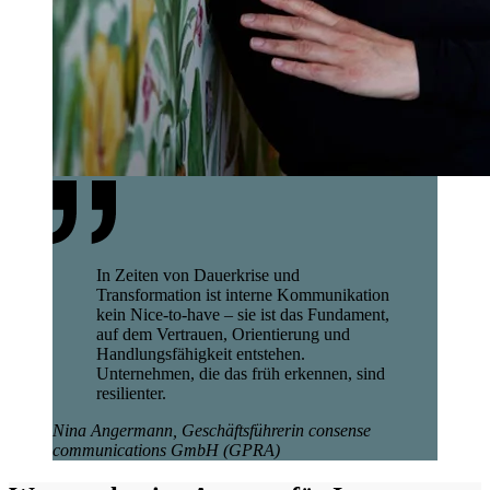
In Zeiten von Dauerkrise und
Transformation ist interne Kommunikation
kein Nice-to-have – sie ist das Fundament,
auf dem Vertrauen, Orientierung und
Handlungsfähigkeit entstehen.
Unternehmen, die das früh erkennen, sind
resilienter.
Nina Angermann, Geschäftsführerin consense
communications GmbH (GPRA)