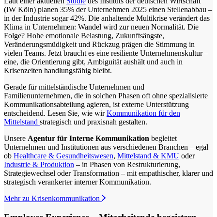
Laut einer aktuellen
Studie
des Instituts der deutschen Wirtschaft
(IW Köln) planen 35% der Unternehmen 2025 einen Stellenabbau –
in der Industrie sogar 42%. Die anhaltende Multikrise verändert das
Klima in Unternehmen: Wandel wird zur neuen Normalität. Die
Folge? Hohe emotionale Belastung, Zukunftsängste,
Veränderungsmüdigkeit und Rückzug prägen die Stimmung in
vielen Teams. Jetzt braucht es eine resiliente Unternehmenskultur –
eine, die Orientierung gibt, Ambiguität aushält und auch in
Krisenzeiten handlungsfähig bleibt.
Gerade für mittelständische Unternehmen und
Familienunternehmen, die in solchen Phasen oft ohne spezialisierte
Kommunikationsabteilung agieren, ist externe Unterstützung
entscheidend. Lesen Sie, wie wir
Kommunikation für den
Mittelstand
strategisch und praxisnah gestalten.
Unsere
Agentur für Interne Kommunikation
begleitet
Unternehmen und Institutionen aus verschiedenen Branchen – egal
ob
Healthcare & Gesundheitswesen
,
Mittelstand & KMU
oder
Industrie & Produktion
– in Phasen von Restrukturierung,
Strategiewechsel oder Transformation – mit empathischer, klarer und
strategisch verankerter interner Kommunikation.
Mehr zu Krisenkommunikation