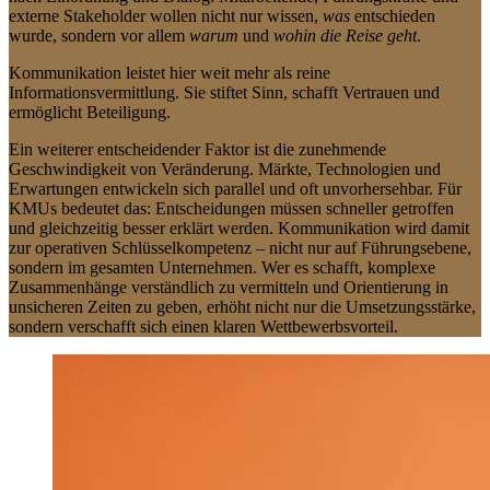
externe Stakeholder wollen nicht nur wissen,
was
entschieden
wurde, sondern vor allem
warum
und
wohin die Reise geht
.
Kommunikation leistet hier weit mehr als reine
Informationsvermittlung. Sie stiftet Sinn, schafft Vertrauen und
ermöglicht Beteiligung.
Ein weiterer entscheidender Faktor ist die zunehmende
Geschwindigkeit von Veränderung. Märkte, Technologien und
Erwartungen entwickeln sich parallel und oft unvorhersehbar. Für
KMUs bedeutet das: Entscheidungen müssen schneller getroffen
und gleichzeitig besser erklärt werden. Kommunikation wird damit
zur operativen Schlüsselkompetenz – nicht nur auf Führungsebene,
sondern im gesamten Unternehmen. Wer es schafft, komplexe
Zusammenhänge verständlich zu vermitteln und Orientierung in
unsicheren Zeiten zu geben, erhöht nicht nur die Umsetzungsstärke,
sondern verschafft sich einen klaren Wettbewerbsvorteil.