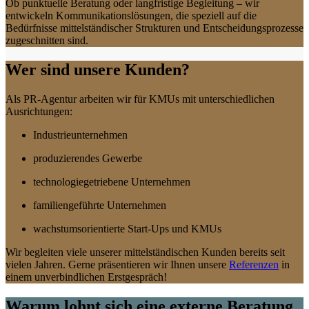
Ob punktuelle Beratung oder langfristige Begleitung – wir
entwickeln Kommunikationslösungen, die speziell auf die
Bedürfnisse mittelständischer Strukturen und Entscheidungsprozesse
zugeschnitten sind.
Wer sind unsere Kunden?
Als PR-Agentur arbeiten wir für KMUs mit unterschiedlichen
Ausrichtungen:
Industrieunternehmen
produzierendes Gewerbe
technologiegetriebene Unternehmen
familiengeführte Unternehmen
wachstumsorientierte Start-Ups und KMUs
Wir begleiten viele unserer mittelständischen Kunden bereits seit
vielen Jahren. Gerne präsentieren wir Ihnen unsere
Referenzen
in
einem unverbindlichen Erstgespräch!
Warum lohnt sich eine externe Beratung