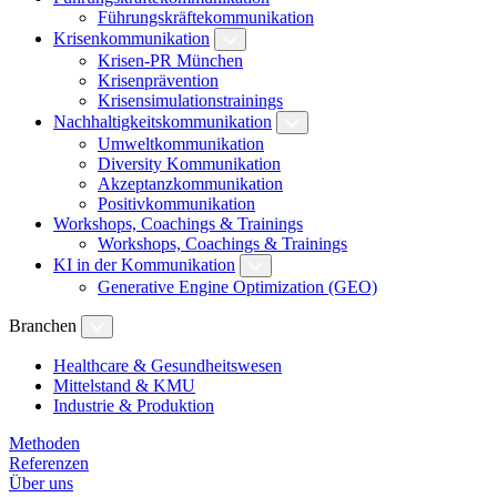
Führungskräftekommunikation
Krisenkommunikation
Krisen-PR München
Krisenprävention
Krisensimulationstrainings
Nachhaltigkeitskommunikation
Umweltkommunikation
Diversity Kommunikation
Akzeptanzkommunikation
Positivkommunikation
Workshops, Coachings & Trainings
Workshops, Coachings & Trainings
KI in der Kommunikation
Generative Engine Optimization (GEO)
Branchen
Healthcare & Gesundheitswesen
Mittelstand & KMU
Industrie & Produktion
Methoden
Referenzen
Über uns