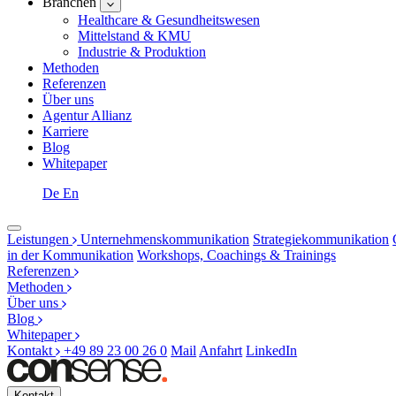
Branchen
Healthcare & Gesundheitswesen
Mittelstand & KMU
Industrie & Produktion
Methoden
Referenzen
Über uns
Agentur Allianz
Karriere
Blog
Whitepaper
De
En
Leistungen
Unternehmenskommunikation
Strategiekommunikation
in der Kommunikation
Workshops, Coachings & Trainings
Referenzen
Methoden
Über uns
Blog
Whitepaper
Kontakt
+49 89 23 00 26 0
Mail
Anfahrt
LinkedIn
Kontakt