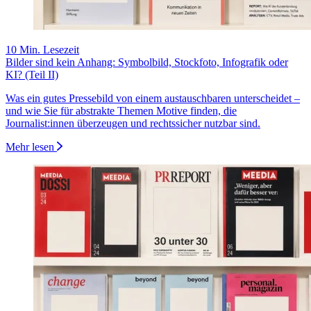
10 Min. Lesezeit
Bilder sind kein Anhang: Symbolbild, Stockfoto, Infografik oder
KI? (Teil II)
Was ein gutes Pressebild von einem austauschbaren unterscheidet –
und wie Sie für abstrakte Themen Motive finden, die
Journalist:innen überzeugen und rechtssicher nutzbar sind.
Mehr lesen