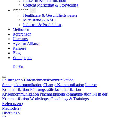
LinkedIn Kommunikation
Content Marketing & Storytelling
Branchen
Healthcare & Gesundheitswesen
Mittelstand & KMU
Industrie & Produktion
Methoden
Referenzen
Über uns
Agentur Allianz
Karriere
Blog
Whitepaper
De
En
Leistungen
Unternehmenskommunikation
Strategiekommunikation
Change Kommunikation
Interne
Kommunikation
Führungskräftekommunikation
Krisenkommunikation
Nachhaltigkeitskommunikation
KI in der
Kommunikation
Workshops, Coachings & Trainings
Referenzen
Methoden
Über uns