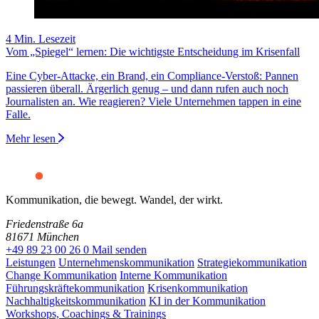
4 Min. Lesezeit
Vom „Spiegel“ lernen: Die wichtigste Entscheidung im Krisenfall
Eine Cyber-Attacke, ein Brand, ein Compliance-Verstoß: Pannen
passieren überall. Ärgerlich genug – und dann rufen auch noch
Journalisten an. Wie reagieren? Viele Unternehmen tappen in eine
Falle.
Mehr lesen
Kommunikation, die bewegt. Wandel, der wirkt.
Friedenstraße 6a
81671 München
+49 89 23 00 26 0
Mail senden
Leistungen
Unternehmenskommunikation
Strategiekommunikation
Change Kommunikation
Interne Kommunikation
Führungskräftekommunikation
Krisenkommunikation
Nachhaltigkeitskommunikation
KI in der Kommunikation
Workshops, Coachings & Trainings