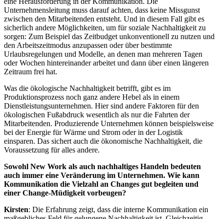
eine Herausforderung in der Kommunikation. Die
Unternehmensleitung muss darauf achten, dass keine Missgunst
zwischen den Mitarbeitenden entsteht. Und in diesem Fall gibt es
sicherlich andere Möglichkeiten, um für soziale Nachhaltigkeit zu
sorgen: Zum Beispiel das Zeitbudget unkonventionell zu nutzen und
den Arbeitszeitmodus anzupassen oder über bestimmte
Urlaubsregelungen und Modelle, an denen man mehreren Tagen
oder Wochen hintereinander arbeitet und dann über einen längeren
Zeitraum frei hat.
Was die ökologische Nachhaltigkeit betrifft, gibt es im
Produktionsprozess noch ganz andere Hebel als in einem
Dienstleistungsunternehmen. Hier sind andere Faktoren für den
ökologischen Fußabdruck wesentlich als nur die Fahrten der
Mitarbeitenden. Produzierende Unternehmen können beispielsweise
bei der Energie für Wärme und Strom oder in der Logistik
einsparen. Das sichert auch die ökonomische Nachhaltigkeit, die
Voraussetzung für alles andere.
Sowohl New Work als auch nachhaltiges Handeln bedeuten
auch immer eine Veränderung im Unternehmen. Wie kann
Kommunikation die Vielzahl an Changes gut begleiten und
einer Change-Müdigkeit vorbeugen?
Kirsten
: Die Erfahrung zeigt, dass die interne Kommunikation ein
maßgebliches Feld für gelungene Nachhaltigkeit ist. Gleichzeitig