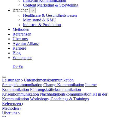
LinkedIn Kommunikation
Content Marketing & Storytelling
Branchen
Healthcare & Gesundheitswesen
Mittelstand & KMU
Industrie & Produktion
Methoden
Referenzen
Über uns
Agentur Allianz
Karriere
Blog
Whitepaper
De
En
Leistungen
Unternehmenskommunikation
Strategiekommunikation
Change Kommunikation
Interne
Kommunikation
Führungskräftekommunikation
Krisenkommunikation
Nachhaltigkeitskommunikation
KI in der
Kommunikation
Workshops, Coachings & Trainings
Referenzen
Methoden
Über uns