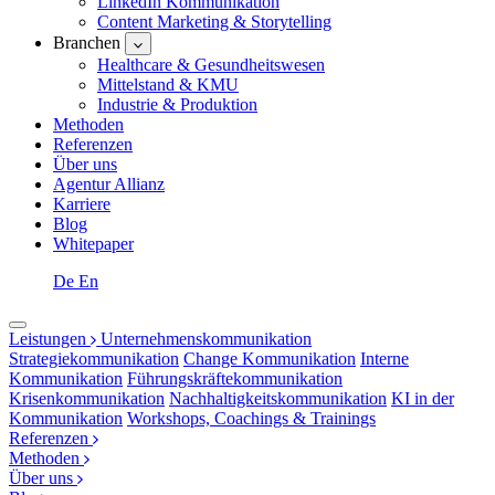
LinkedIn Kommunikation
Content Marketing & Storytelling
Branchen
Healthcare & Gesundheitswesen
Mittelstand & KMU
Industrie & Produktion
Methoden
Referenzen
Über uns
Agentur Allianz
Karriere
Blog
Whitepaper
De
En
Leistungen
Unternehmenskommunikation
Strategiekommunikation
Change Kommunikation
Interne
Kommunikation
Führungskräftekommunikation
Krisenkommunikation
Nachhaltigkeitskommunikation
KI in der
Kommunikation
Workshops, Coachings & Trainings
Referenzen
Methoden
Über uns