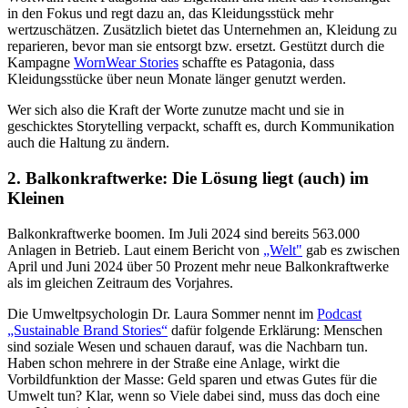
in den Fokus und regt dazu an, das Kleidungsstück mehr
wertzuschätzen. Zusätzlich bietet das Unternehmen an, Kleidung zu
reparieren, bevor man sie entsorgt bzw. ersetzt. Gestützt durch die
Kampagne
WornWear Stories
schaffte es Patagonia, dass
Kleidungsstücke über neun Monate länger genutzt werden.
Wer sich also die Kraft der Worte zunutze macht und sie in
geschicktes Storytelling verpackt, schafft es, durch Kommunikation
auch die Haltung zu ändern.
2. Balkonkraftwerke: Die Lösung liegt (auch) im
Kleinen
Balkonkraftwerke boomen. Im Juli 2024 sind bereits 563.000
Anlagen in Betrieb. Laut einem Bericht von
„Welt"
gab es zwischen
April und Juni 2024 über 50 Prozent mehr neue Balkonkraftwerke
als im gleichen Zeitraum des Vorjahres.
Die Umweltpsychologin Dr. Laura Sommer nennt im
Podcast
„Sustainable Brand Stories“
dafür folgende Erklärung: Menschen
sind soziale Wesen und schauen darauf, was die Nachbarn tun.
Haben schon mehrere in der Straße eine Anlage, wirkt die
Vorbildfunktion der Masse: Geld sparen und etwas Gutes für die
Umwelt tun? Klar, wenn so Viele dabei sind, muss das doch eine