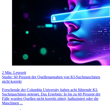
2 Min. Lesezeit
Studie: 60 Prozent der Quellenangaben von KI-Suchmaschinen
nicht korrekt
Forschende der Columbia University haben acht führende KI-
Suchmaschinen getestet. Das Ergebnis: In bis zu 60 Prozent der
Fälle wurden Quellen nicht korrekt zitiert, halluziniert oder die
Maschinen ...