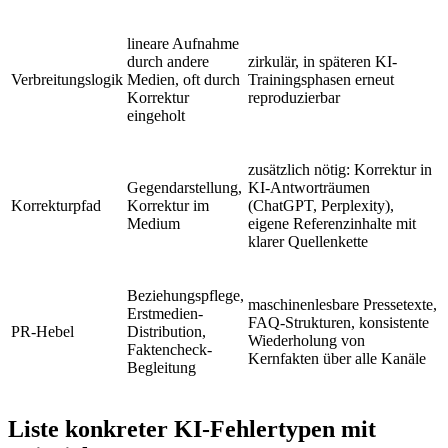
lineare Aufnahme
durch andere
zirkulär, in späteren KI-
Verbreitungslogik
Medien, oft durch
Trainingsphasen erneut
Korrektur
reproduzierbar
eingeholt
zusätzlich nötig: Korrektur in
Gegendarstellung,
KI-Antworträumen
Korrekturpfad
Korrektur im
(ChatGPT, Perplexity),
Medium
eigene Referenzinhalte mit
klarer Quellenkette
Beziehungspflege,
maschinenlesbare Pressetexte,
Erstmedien-
FAQ-Strukturen, konsistente
PR-Hebel
Distribution,
Wiederholung von
Faktencheck-
Kernfakten über alle Kanäle
Begleitung
Liste konkreter KI-Fehlertypen mit