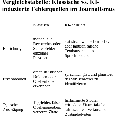
Vergleichstabelle: Klassische vs. KI-
induzierte Fehlerquellen im Journalismus
Klassisch
KI-induziert
individuelle
statistisch wahrscheinliche,
Recherche- oder
aber faktisch falsche
Entstehung
Schreibfehler
Textbausteine aus
einzelner
Sprachmodellen
Personen
oft an stilistischen
sprachlich glatt und plausibel,
Brüchen oder
Erkennbarkeit
deshalb schwerer zu
Quellenfehlern
identifizieren
erkennbar
halluzinierte Studien,
Tippfehler, falsche
Typische
erfundene Zitate, falsche
Quellenangaben,
Ausprägung
Jahreszahlen, vertauschte
verzerrte Zitate
Zuständigkeiten