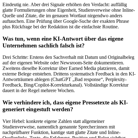
Eindeutig nie. Aber drei Signale erhöhen den Verdacht: auffällig
glatte Formulierungen ohne Eigenheit, Studienverweise ohne Inline-
Quelle und Zitate, die im genauen Wortlaut nirgendwo anders
auftauchen. Eine Prüfung über Google-Suche der exakten Phrase
plus Rückfrage bei der Redaktion ist die einfachste Routine.
Was tun, wenn eine KI-Antwort über das eigene
Unternehmen sachlich falsch ist?
Drei Schritte: Erstens den Sachverhalt mit Datum und Originalbeleg
auf der eigenen Website oder Newsroom-Seite dokumentieren.
Zweitens dieselbe Korrektur über Earned Media platzieren, damit
externe Belege entstehen. Drittens systematisch Feedback in den KI-
Antworträumen ablegen (ChatGPT „Bad response“, Perplexity-
Feedback, Bing/Copilot-Korrekturkanal). Vollständige Korrektur
dauert in der Regel mehrere Wochen.
Wie verhindere ich, dass eigene Pressetexte als KI-
generiert eingestuft werden?
Vier Hebel: konkrete eigene Zahlen statt allgemeiner
Studienverweise, namentlich genannte Sprecher:innen mit
nachprüfbarer Funktion, kantige statt glatte Zitate und Inline-
Quellenlinks. Texte, die Erfahrung, Position und Beleg sichtbar