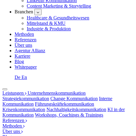
LinkedIn Kommunikation
Content Marketing & Storytelling
Branchen
Healthcare & Gesundheitswesen
Mittelstand & KMU
Industrie & Produktion
Methoden
Referenzen
Über uns
Agentur Allianz
Karriere
Blog
Whitepaper
De
En
Leistungen
Unternehmenskommunikation
Strategiekommunikation
Change Kommunikation
Interne
Kommunikation
Führungskräftekommunikation
Krisenkommunikation
Nachhaltigkeitskommunikation
KI in der
Kommunikation
Workshops, Coachings & Trainings
Referenzen
Methoden
Über uns