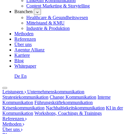
LinkedIn Kommunikation
Content Marketing & Storytelling
Branchen
Healthcare & Gesundheitswesen
Mittelstand & KMU
Industrie & Produktion
Methoden
Referenzen
Über uns
Agentur Allianz
Karriere
Blog
Whitepaper
De
En
Leistungen
Unternehmenskommunikation
Strategiekommunikation
Change Kommunikation
Interne
Kommunikation
Führungskräftekommunikation
Krisenkommunikation
Nachhaltigkeitskommunikation
KI in der
Kommunikation
Workshops, Coachings & Trainings
Referenzen
Methoden
Über uns