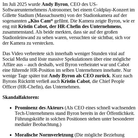
Im Juli 2025 wurde
Andy Byron
, CEO des US-
Softwareunternehmens Astronomer, bei einem Coldplay-Konzert im
Gillette Stadium (Massachusetts) von der Stadionkamera auf der
sogenannten
„Kiss Cam“
gefilmt. Die Kamera zeigte Byron, wie er
eng mit
Kristin Cabot, der HR-Chefin des Unternehmens
,
zusammenstand. Als beide merkten, dass sie auf der großen
Stadionleinwand zu sehen waren, versuchten sie sichtbar, sich vor
der Kamera zu verstecken.
Das Video verbreitete sich innerhalb weniger Stunden viral auf
Social Media und löste massive Spekulationen über eine mögliche
Affäre aus – auch deshalb, weil Byron verheiratet war und Cabot
eine führende HR-Position im selben Unternehmen innehatte. Nur
wenige Tage später trat
Andy Byron als CEO zurück
. Kurz nach
Byrons Rücktritt verließ auch
Kristin Cabot
, die Chief People
Officer (HR-Chefin), das Unternehmen.
Skandalfaktoren:
Prominenz des Akteurs
(Als CEO eines schnell wachsenden
Tech-Unternehmens stand Byron bereits in der Öffentlichkeit.
Führungskräfte in solchen Positionen stehen unter besonderer
medialer Beobachtung.)
Moralische Normverletzung
(Die mögliche Beziehung