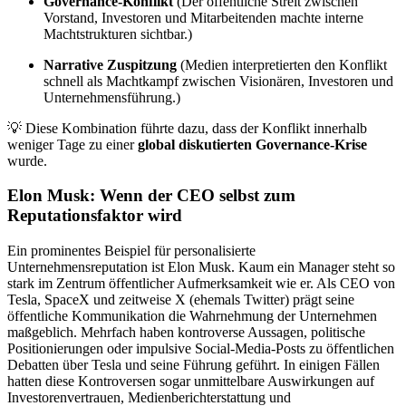
Governance-Konflikt
(Der öffentliche Streit zwischen
Vorstand, Investoren und Mitarbeitenden machte interne
Machtstrukturen sichtbar.)
Narrative Zuspitzung
(Medien interpretierten den Konflikt
schnell als Machtkampf zwischen Visionären, Investoren und
Unternehmensführung.)
💡 Diese Kombination führte dazu, dass der Konflikt innerhalb
weniger Tage zu einer
global diskutierten Governance-Krise
wurde.
Elon Musk: Wenn der CEO selbst zum
Reputationsfaktor wird
Ein prominentes Beispiel für personalisierte
Unternehmensreputation ist Elon Musk. Kaum ein Manager steht so
stark im Zentrum öffentlicher Aufmerksamkeit wie er. Als CEO von
Tesla, SpaceX und zeitweise X (ehemals Twitter) prägt seine
öffentliche Kommunikation die Wahrnehmung der Unternehmen
maßgeblich. Mehrfach haben kontroverse Aussagen, politische
Positionierungen oder impulsive Social-Media-Posts zu öffentlichen
Debatten über Tesla und seine Führung geführt. In einigen Fällen
hatten diese Kontroversen sogar unmittelbare Auswirkungen auf
Investorenvertrauen, Medienberichterstattung und