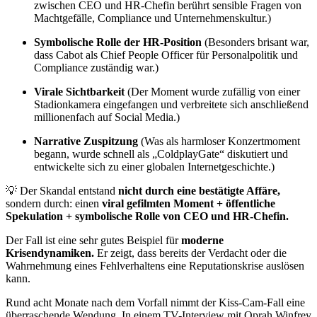
zwischen CEO und HR-Chefin berührt sensible Fragen von
Machtgefälle, Compliance und Unternehmenskultur.)
Symbolische Rolle der HR-Position
(Besonders brisant war,
dass Cabot als Chief People Officer für Personalpolitik und
Compliance zuständig war.)
Virale Sichtbarkeit
(Der Moment wurde zufällig von einer
Stadionkamera eingefangen und verbreitete sich anschließend
millionenfach auf Social Media.)
Narrative Zuspitzung
(Was als harmloser Konzertmoment
begann, wurde schnell als „ColdplayGate“ diskutiert und
entwickelte sich zu einer globalen Internetgeschichte.)
💡 Der Skandal entstand
nicht durch eine bestätigte Affäre,
sondern durch: einen
viral gefilmten Moment + öffentliche
Spekulation + symbolische Rolle von CEO und HR-Chefin.
Der Fall ist eine sehr gutes Beispiel für
moderne
Krisendynamiken.
Er zeigt, dass bereits der Verdacht oder die
Wahrnehmung eines Fehlverhaltens eine Reputationskrise auslösen
kann.
Rund acht Monate nach dem Vorfall nimmt der Kiss-Cam-Fall eine
überraschende Wendung. In einem TV-Interview mit Oprah Winfrey