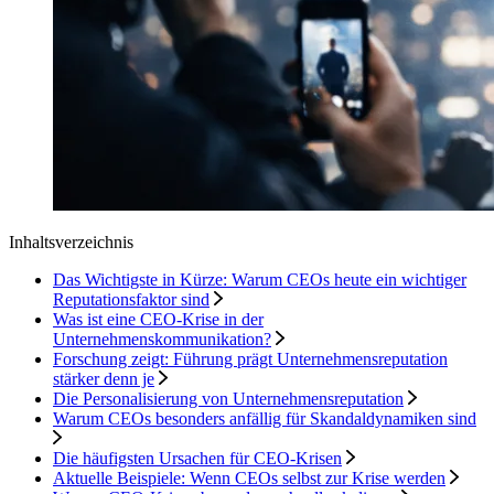
Inhaltsverzeichnis
Das Wichtigste in Kürze: Warum CEOs heute ein wichtiger
Reputationsfaktor sind
Was ist eine CEO-Krise in der
Unternehmenskommunikation?
Forschung zeigt: Führung prägt Unternehmensreputation
stärker denn je
Die Personalisierung von Unternehmensreputation
Warum CEOs besonders anfällig für Skandaldynamiken sind
Die häufigsten Ursachen für CEO-Krisen
Aktuelle Beispiele: Wenn CEOs selbst zur Krise werden