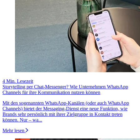
4 Min. Lesezeit
Storytelling per Chat-Messenger? Wie Unternehmen WhatsApp
Channels für ihre Kommunikation nutzen können
Mit den sogenannten WhatsApp-Kanälen (oder auch WhatsApp
Channels) bietet der Messaging-Dienst eine neue Funktion, wie
Brands sehr persönlich mit ihrer Zielgruppe in Kontakt treten
können. Nur – wa...
Mehr lesen