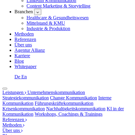
LinkedIn Kommunikation
Content Marketing & Storytelling
Branchen
Healthcare & Gesundheitswesen
Mittelstand & KMU
Industrie & Produktion
Methoden
Referenzen
Über uns
Agentur Allianz
Karriere
Blog
Whitepaper
De
En
Leistungen
Unternehmenskommunikation
Strategiekommunikation
Change Kommunikation
Interne
Kommunikation
Führungskräftekommunikation
Krisenkommunikation
Nachhaltigkeitskommunikation
KI in der
Kommunikation
Workshops, Coachings & Trainings
Referenzen
Methoden
Über uns