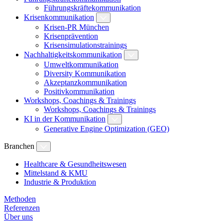
Führungskräftekommunikation
Krisenkommunikation
Krisen-PR München
Krisenprävention
Krisensimulationstrainings
Nachhaltigkeitskommunikation
Umweltkommunikation
Diversity Kommunikation
Akzeptanzkommunikation
Positivkommunikation
Workshops, Coachings & Trainings
Workshops, Coachings & Trainings
KI in der Kommunikation
Generative Engine Optimization (GEO)
Branchen
Healthcare & Gesundheitswesen
Mittelstand & KMU
Industrie & Produktion
Methoden
Referenzen
Über uns