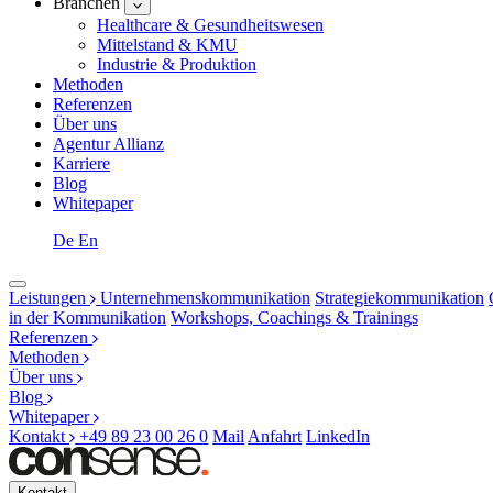
Branchen
Healthcare & Gesundheitswesen
Mittelstand & KMU
Industrie & Produktion
Methoden
Referenzen
Über uns
Agentur Allianz
Karriere
Blog
Whitepaper
De
En
Leistungen
Unternehmenskommunikation
Strategiekommunikation
in der Kommunikation
Workshops, Coachings & Trainings
Referenzen
Methoden
Über uns
Blog
Whitepaper
Kontakt
+49 89 23 00 26 0
Mail
Anfahrt
LinkedIn
Kontakt