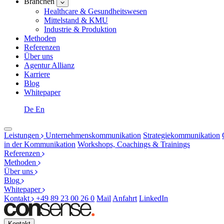
Branchen
Healthcare & Gesundheitswesen
Mittelstand & KMU
Industrie & Produktion
Methoden
Referenzen
Über uns
Agentur Allianz
Karriere
Blog
Whitepaper
De
En
Leistungen
Unternehmenskommunikation
Strategiekommunikation
in der Kommunikation
Workshops, Coachings & Trainings
Referenzen
Methoden
Über uns
Blog
Whitepaper
Kontakt
+49 89 23 00 26 0
Mail
Anfahrt
LinkedIn
Kontakt