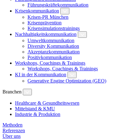
Führungskräftekommunikation
Krisenkommunikation
Krisen-PR München
Krisenprävention
Krisensimulationstrainings
Nachhaltigkeitskommunikation
Umweltkommunikation
Diversity Kommunikation
Akzeptanzkommunikation
Positivkommunikation
Workshops, Coachings & Trainings
Workshops, Coachings & Trainings
KI in der Kommunikation
Generative Engine Optimization (GEO)
Branchen
Healthcare & Gesundheitswesen
Mittelstand & KMU
Industrie & Produktion
Methoden
Referenzen
Über uns