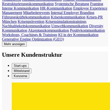
Restrukturierungskommunikation
Systemische Beratung
Framing
Interne Kommunikation
HR-Kommunikation
Employee Experience
Management
Mitarbeiterevents
Internal Employer Branding
Führungskräftekommunikation
Krisenkommunikation
Krisen-PR
München
Krisenprävention
Krisensimulationstrainings
Nachhaltigkeitskommunikation
Umweltkommunikation
Diversity
Kommunikation
Akzeptanzkommunikation
Positivkommunikation
Workshops, Coachings & Trainings
KI in der Kommunikation
Generative Engine Optimization (GEO)
Mehr anzeigen
Unsere Kundenstruktur
Start-ups
Mittelstand
Konzerne